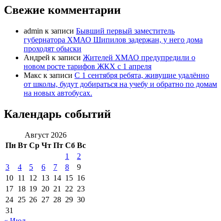
Свежие комментарии
admin
к записи
Бывший первый заместитель
губернатора ХМАО Шипилов задержан, у него дома
проходят обыски
Андрей
к записи
Жителей ХМАО предупредили о
новом росте тарифов ЖКХ с 1 апреля
Макс
к записи
С 1 сентября ребята, живущие удалённо
от школы, будут добираться на учебу и обратно по домам
на новых автобусах.
Календарь событий
Август 2026
Пн
Вт
Ср
Чт
Пт
Сб
Вс
1
2
3
4
5
6
7
8
9
10
11
12
13
14
15
16
17
18
19
20
21
22
23
24
25
26
27
28
29
30
31
« Июл