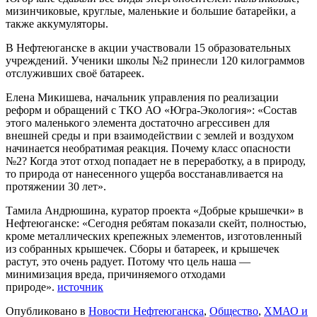
мизинчиковые, круглые, маленькие и большие батарейки, а
также аккумуляторы.
В Нефтеюганске в акции участвовали 15 образовательных
учреждений. Ученики школы №2 принесли 120 килограммов
отслуживших своё батареек.
Елена Микишева, начальник управления по реализации
реформ и обращений с ТКО АО «Югра-Экология»: «Состав
этого маленького элемента достаточно агрессивен для
внешней среды и при взаимодействии с землей и воздухом
начинается необратимая реакция. Почему класс опасности
№2? Когда этот отход попадает не в переработку, а в природу,
то природа от нанесенного ущерба восстанавливается на
протяжении 30 лет».
Тамила Андрюшина, куратор проекта «Добрые крышечки» в
Нефтеюганске: «Сегодня ребятам показали скейт, полностью,
кроме металлических крепежных элементов, изготовленный
из собранных крышечек. Сборы и батареек, и крышечек
растут, это очень радует. Потому что цель наша —
минимизация вреда, причиняемого отходами
природе».
источник
Опубликовано в
Новости Нефтеюганска
,
Общество
,
ХМАО и