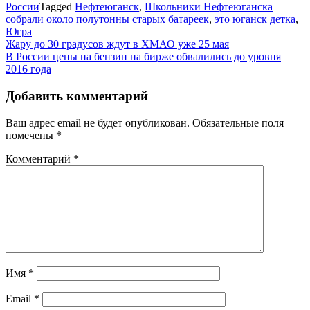
России
Tagged
Нефтеюганск
,
Школьники Нефтеюганска
собрали около полутонны старых батареек
,
это юганск детка
,
Югра
Навигация
Жару до 30 градусов ждут в ХМАО уже 25 мая
В России цены на бензин на бирже обвалились до уровня
по
2016 года
записям
Добавить комментарий
Ваш адрес email не будет опубликован.
Обязательные поля
помечены
*
Комментарий
*
Имя
*
Email
*