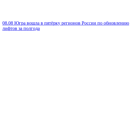
08.08
Югра вошла в пятёрку регионов России по обновлению
лифтов за полгода