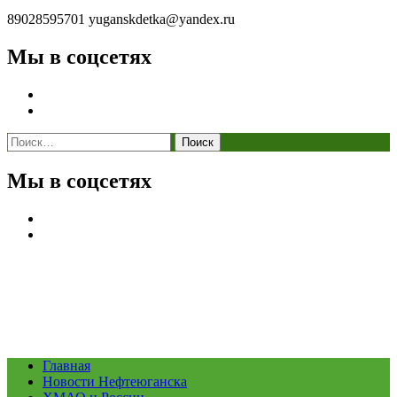
89028595701
yuganskdetka@yandex.ru
Мы в соцсетях
Найти:
Мы в соцсетях
Главная
Новости Нефтеюганска