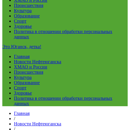
ХМАО и России
Происшествия
Культура
Образование
Спорт
Здоровье
Политика в отношении обработки персональных
данных
Это Юганск, детка!
Главная
Новости Нефтеюганска
ХМАО и России
Происшествия
Культура
Образование
Спорт
Здоровье
Политика в отношении обработки персональных
данных
Главная
/
Новости Нефтеюганска
/