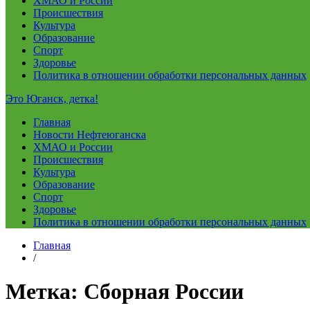
ХМАО и России
Происшествия
Культура
Образование
Спорт
Здоровье
Политика в отношении обработки персональных данных
Это Юганск, детка!
Главная
Новости Нефтеюганска
ХМАО и России
Происшествия
Культура
Образование
Спорт
Здоровье
Политика в отношении обработки персональных данных
Главная
/
Метка:
Сборная России