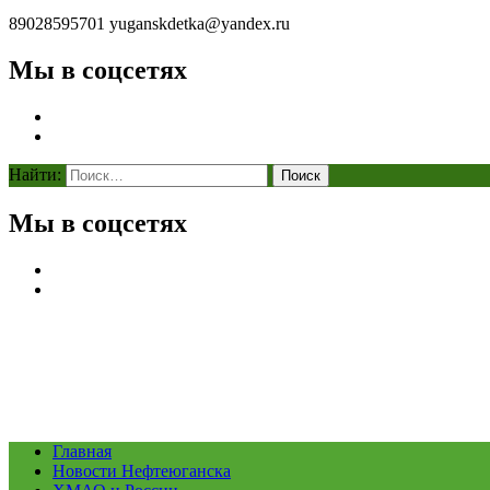
89028595701
yuganskdetka@yandex.ru
Мы в соцсетях
Найти:
Мы в соцсетях
Главная
Новости Нефтеюганска