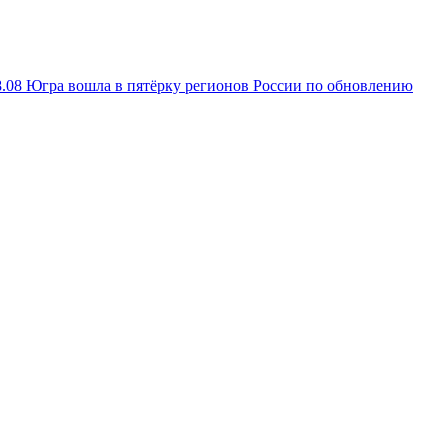
8.08
Югра вошла в пятёрку регионов России по обновлению