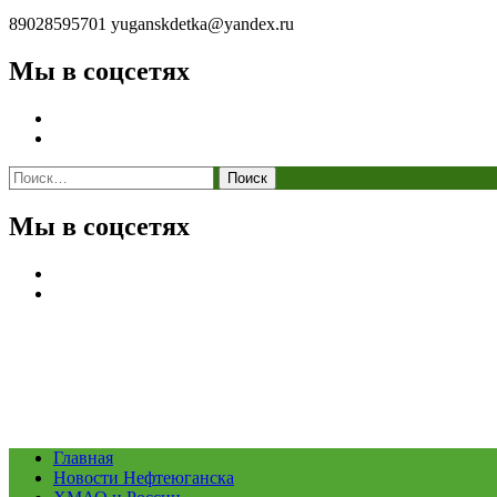
89028595701
yuganskdetka@yandex.ru
Мы в соцсетях
Найти:
Мы в соцсетях
Главная
Новости Нефтеюганска