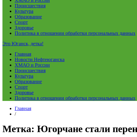
ХМАО и России
Происшествия
Культура
Образование
Спорт
Здоровье
Политика в отношении обработки персональных данных
Это Юганск, детка!
Главная
Новости Нефтеюганска
ХМАО и России
Происшествия
Культура
Образование
Спорт
Здоровье
Политика в отношении обработки персональных данных
Главная
/
Метка:
Югорчане стали перен