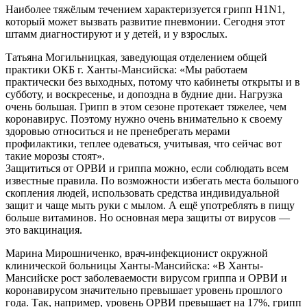
Наиболее тяжёлым течением характеризуется грипп Н1N1,
который может вызвать развитие пневмонии. Сегодня этот
штамм диагностируют и у детей, и у взрослых.
Татьяна Могильницкая, заведующая отделением общей
практики ОКБ г. Ханты-Мансийска: «Мы работаем
практически без выходных, потому что кабинеты открыты и в
субботу, и воскресенье, и допоздна в будние дни. Нагрузка
очень большая. Грипп в этом сезоне протекает тяжелее, чем
коронавирус. Поэтому нужно очень внимательно к своему
здоровью относиться и не пренебрегать мерами
профилактики, теплее одеваться, учитывая, что сейчас вот
такие морозы стоят».
Защититься от ОРВИ и гриппа можно, если соблюдать всем
известные правила. По возможности избегать места большого
скопления людей, использовать средства индивидуальной
защит и чаще мыть руки с мылом. А ещё употреблять в пищу
больше витаминов. Но основная мера защиты от вирусов —
это вакцинация.
Марина Мирошниченко, врач-инфекционист окружной
клинической больницы Ханты-Мансийска: «В Ханты-
Мансийске рост заболеваемости вирусом гриппа и ОРВИ и
коронавирусом значительно превышает уровень прошлого
года. Так, например, уровень ОРВИ превышает на 17%, грипп