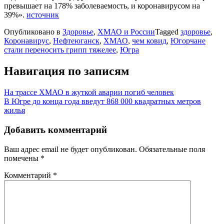
превышает на 178% заболеваемость, и коронавирусом на
39%».
источник
Опубликовано в
Здоровье
,
ХМАО и России
Tagged
здоровье
,
Коронавирус
,
Нефтеюганск
,
ХМАО
,
чем ковид
,
Югорчане
стали переносить грипп тяжелее
,
Югра
Навигация по записям
На трассе ХМАО в жуткой аварии погиб человек
В Югре до конца года введут 868 000 квадратных метров
жилья
Добавить комментарий
Ваш адрес email не будет опубликован.
Обязательные поля
помечены
*
Комментарий
*