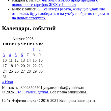
Андрей
к записи
Жителей ХМАО предупредили о
новом росте тарифов ЖКХ с 1 апреля
Макс
к записи
С 1 сентября ребята, живущие удалённо
от школы, будут добираться на учебу и обратно по домам
на новых автобусах.
Календарь событий
Август 2026
Пн
Вт
Ср
Чт
Пт
Сб
Вс
1
2
3
4
5
6
7
8
9
10
11
12
13
14
15
16
17
18
19
20
21
22
23
24
25
26
27
28
29
30
31
« Июл
Контакты: 89028595701 yuganskdetka@yandex.ru
© 2026
Это Юганск, детка!
. Все права защищены.
Сайт Нефтеюганска © 2016-2021 Все права защищены