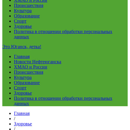
ХМАО и России
Происшествия
Культура
Образование
Спорт
Здоровье
Политика в отношении обработки персональных
данных
Это Юганск, детка!
Главная
Новости Нефтеюганска
ХМАО и России
Происшествия
Культура
Образование
Спорт
Здоровье
Политика в отношении обработки персональных
данных
Главная
/
Здоровье
/