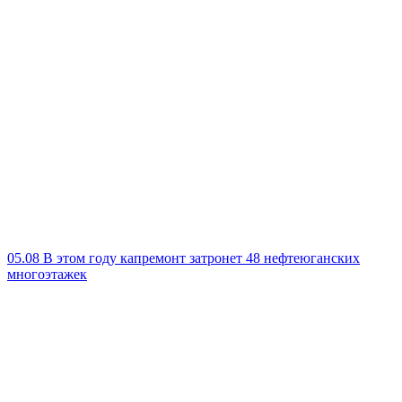
05.08
В этом году капремонт затронет 48 нефтеюганских
многоэтажек