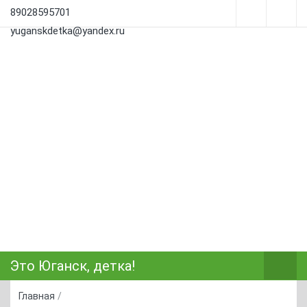
89028595701
yuganskdetka@yandex.ru
Это Юганск, детка!
Главная
/