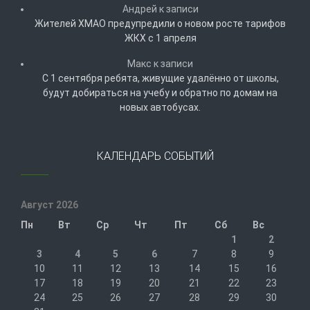
Андрей
к записи
Жителей ХМАО предупредили о новом росте тарифов
ЖКХ с 1 апреля
Макс
к записи
С 1 сентября ребята, живущие удалённо от школы,
будут добираться на учебу и обратно по домам на
новых автобусах.
КАЛЕНДАРЬ СОБЫТИЙ
Август 2026
Пн
Вт
Ср
Чт
Пт
Сб
Вс
1
2
3
4
5
6
7
8
9
10
11
12
13
14
15
16
17
18
19
20
21
22
23
24
25
26
27
28
29
30