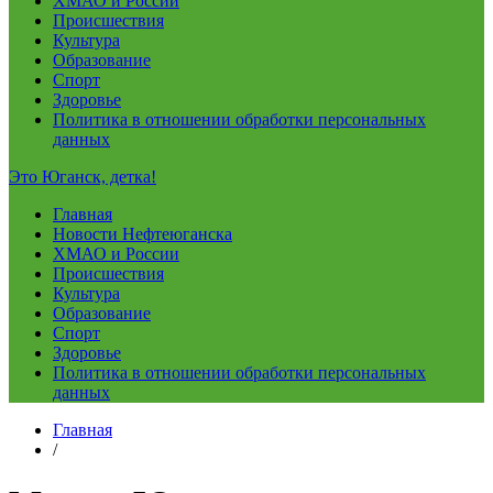
ХМАО и России
Происшествия
Культура
Образование
Спорт
Здоровье
Политика в отношении обработки персональных
данных
Это Юганск, детка!
Главная
Новости Нефтеюганска
ХМАО и России
Происшествия
Культура
Образование
Спорт
Здоровье
Политика в отношении обработки персональных
данных
Главная
/