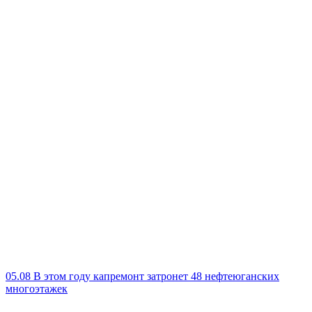
05.08
В этом году капремонт затронет 48 нефтеюганских
многоэтажек