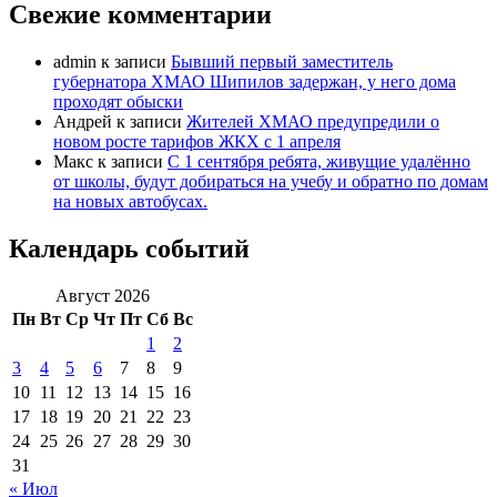
Свежие комментарии
admin
к записи
Бывший первый заместитель
губернатора ХМАО Шипилов задержан, у него дома
проходят обыски
Андрей
к записи
Жителей ХМАО предупредили о
новом росте тарифов ЖКХ с 1 апреля
Макс
к записи
С 1 сентября ребята, живущие удалённо
от школы, будут добираться на учебу и обратно по домам
на новых автобусах.
Календарь событий
Август 2026
Пн
Вт
Ср
Чт
Пт
Сб
Вс
1
2
3
4
5
6
7
8
9
10
11
12
13
14
15
16
17
18
19
20
21
22
23
24
25
26
27
28
29
30
31
« Июл