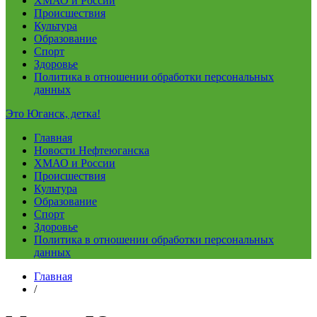
ХМАО и России
Происшествия
Культура
Образование
Спорт
Здоровье
Политика в отношении обработки персональных
данных
Это Юганск, детка!
Главная
Новости Нефтеюганска
ХМАО и России
Происшествия
Культура
Образование
Спорт
Здоровье
Политика в отношении обработки персональных
данных
Главная
/