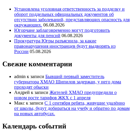
Установлена уголовная ответственность за подделку и
оборот поддельных официальных документов об
отсутствии заболеваний, представляющих опасность для
окружающих.
06.08.2026
Югорчане заблаговременно могут подготовить
документы для пенсий
06.08.2026
Прокуратура Югры разъяснила, за какие
правонарушения иностранцев будут выдворять из
России
05.08.2026
Свежие комментарии
admin
к записи
Бывший первый заместитель
губернатора ХМАО Шипилов задержан, у него дома
проходят обыски
Андрей
к записи
Жителей ХМАО предупредили о
новом росте тарифов ЖКХ с 1 апреля
Макс
к записи
С 1 сентября ребята, живущие удалённо
от школы, будут добираться на учебу и обратно по домам
на новых автобусах.
Календарь событий