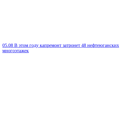
05.08
В этом году капремонт затронет 48 нефтеюганских
многоэтажек