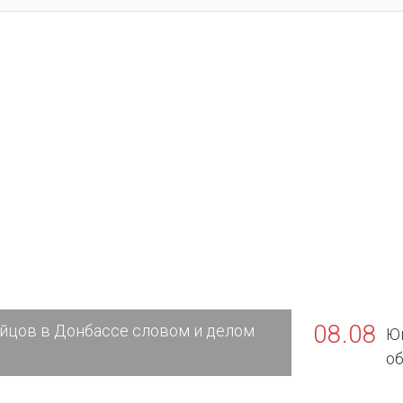
08.08
йцов в Донбассе словом и делом
Юг
об