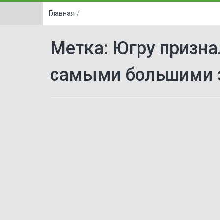
Главная
/
Метка:
Югру призна
самыми большими з