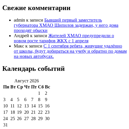
Свежие комментарии
admin
к записи
Бывший первый заместитель
губернатора ХМАО Шипилов задержан, у него дома
проходят обыски
Андрей
к записи
Жителей ХМАО предупредили о
новом росте тарифов ЖКХ с 1 апреля
Макс
к записи
С 1 сентября ребята, живущие удалённо
от школы, будут добираться на учебу и обратно по домам
на новых автобусах.
Календарь событий
Август 2026
Пн
Вт
Ср
Чт
Пт
Сб
Вс
1
2
3
4
5
6
7
8
9
10
11
12
13
14
15
16
17
18
19
20
21
22
23
24
25
26
27
28
29
30
31