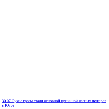
30.07
Сухие грозы стали основной причиной лесных пожаров
в Югре