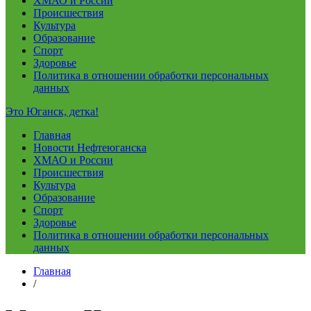
ХМАО и России
Происшествия
Культура
Образование
Спорт
Здоровье
Политика в отношении обработки персональных
данных
Это Юганск, детка!
Главная
Новости Нефтеюганска
ХМАО и России
Происшествия
Культура
Образование
Спорт
Здоровье
Политика в отношении обработки персональных
данных
Главная
/