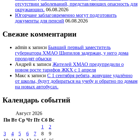
отсутствии заболеваний, представляющих опасность для
окружающих.
06.08.2026
Югорчане заблаговременно могут подготовить
документы для пенсий
06.08.2026
Свежие комментарии
admin
к записи
Бывший первый заместитель
губернатора ХМАО Шипилов задержан, у него дома
проходят обыски
Андрей
к записи
Жителей ХМАО предупредили о
новом росте тарифов ЖКХ с 1 апреля
Макс
к записи
С 1 сентября ребята, живущие удалённо
от школы, будут добираться на учебу и обратно по домам
на новых автобусах.
Календарь событий
Август 2026
Пн
Вт
Ср
Чт
Пт
Сб
Вс
1
2
3
4
5
6
7
8
9