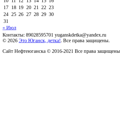
10
11
12
13
14
15
16
17
18
19
20
21
22
23
24
25
26
27
28
29
30
31
« Июл
Контакты: 89028595701 yuganskdetka@yandex.ru
© 2026
Это Юганск, детка!
. Все права защищены.
Сайт Нефтеюганска © 2016-2021 Все права защищены