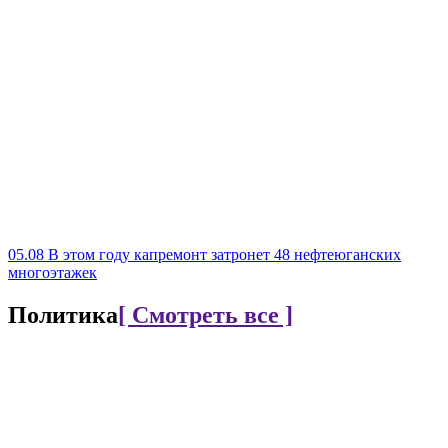
05.08
В этом году капремонт затронет 48 нефтеюганских
многоэтажек
Политика
[ Смотреть все ]