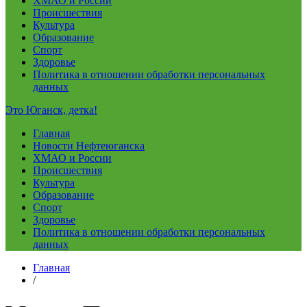
ХМАО и России
Происшествия
Культура
Образование
Спорт
Здоровье
Политика в отношении обработки персональных
данных
Это Юганск, детка!
Главная
Новости Нефтеюганска
ХМАО и России
Происшествия
Культура
Образование
Спорт
Здоровье
Политика в отношении обработки персональных
данных
Главная
/