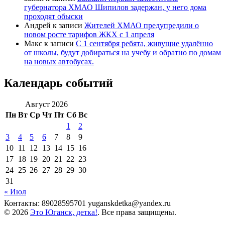
губернатора ХМАО Шипилов задержан, у него дома
проходят обыски
Андрей
к записи
Жителей ХМАО предупредили о
новом росте тарифов ЖКХ с 1 апреля
Макс
к записи
С 1 сентября ребята, живущие удалённо
от школы, будут добираться на учебу и обратно по домам
на новых автобусах.
Календарь событий
Август 2026
Пн
Вт
Ср
Чт
Пт
Сб
Вс
1
2
3
4
5
6
7
8
9
10
11
12
13
14
15
16
17
18
19
20
21
22
23
24
25
26
27
28
29
30
31
« Июл
Контакты: 89028595701 yuganskdetka@yandex.ru
© 2026
Это Юганск, детка!
. Все права защищены.