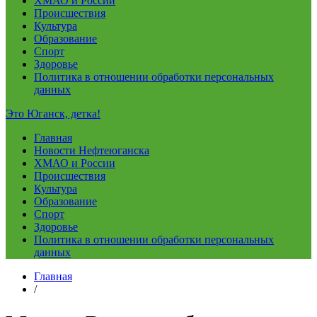
ХМАО и России
Происшествия
Культура
Образование
Спорт
Здоровье
Политика в отношении обработки персональных
данных
Это Юганск, детка!
Главная
Новости Нефтеюганска
ХМАО и России
Происшествия
Культура
Образование
Спорт
Здоровье
Политика в отношении обработки персональных
данных
Главная
/