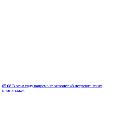
05.08
В этом году капремонт затронет 48 нефтеюганских
многоэтажек