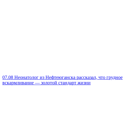
07.08
Неонатолог из Нефтеюганска рассказал, что грудное
вскармливание — золотой стандарт жизни