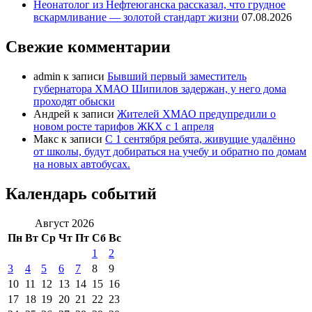
Неонатолог из Нефтеюганска рассказал, что грудное
вскармливание — золотой стандарт жизни
07.08.2026
Свежие комментарии
admin
к записи
Бывший первый заместитель
губернатора ХМАО Шипилов задержан, у него дома
проходят обыски
Андрей
к записи
Жителей ХМАО предупредили о
новом росте тарифов ЖКХ с 1 апреля
Макс
к записи
С 1 сентября ребята, живущие удалённо
от школы, будут добираться на учебу и обратно по домам
на новых автобусах.
Календарь событий
Август 2026
Пн
Вт
Ср
Чт
Пт
Сб
Вс
1
2
3
4
5
6
7
8
9
10
11
12
13
14
15
16
17
18
19
20
21
22
23