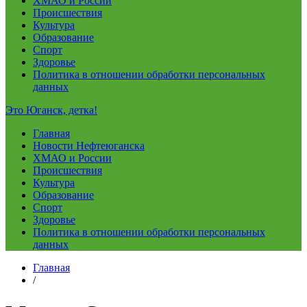
ХМАО и России
Происшествия
Культура
Образование
Спорт
Здоровье
Политика в отношении обработки персональных
данных
Это Юганск, детка!
Главная
Новости Нефтеюганска
ХМАО и России
Происшествия
Культура
Образование
Спорт
Здоровье
Политика в отношении обработки персональных
данных
Главная
/