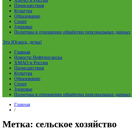
ХМАО и России
Происшествия
Культура
Образование
Спорт
Здоровье
Политика в отношении обработки персональных данных
Это Юганск, детка!
Главная
Новости Нефтеюганска
ХМАО и России
Происшествия
Культура
Образование
Спорт
Здоровье
Политика в отношении обработки персональных данных
Главная
/
Метка:
сельское хозяйство