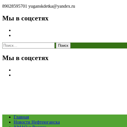
89028595701
yuganskdetka@yandex.ru
Мы в соцсетях
Найти:
Мы в соцсетях
Главная
Новости Нефтеюганска