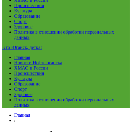
ХМАО и России
Происшествия
Культура
Образование
Спорт
Здоровье
Политика в отношении обработки персональных
данных
Это Юганск, детка!
Главная
Новости Нефтеюганска
ХМАО и России
Происшествия
Культура
Образование
Спорт
Здоровье
Политика в отношении обработки персональных
данных
Главная
/