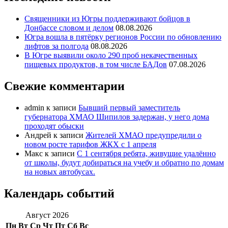
Священники из Югры поддерживают бойцов в
Донбассе словом и делом
08.08.2026
Югра вошла в пятёрку регионов России по обновлению
лифтов за полгода
08.08.2026
В Югре выявили около 290 проб некачественных
пищевых продуктов, в том числе БАДов
07.08.2026
Свежие комментарии
admin
к записи
Бывший первый заместитель
губернатора ХМАО Шипилов задержан, у него дома
проходят обыски
Андрей
к записи
Жителей ХМАО предупредили о
новом росте тарифов ЖКХ с 1 апреля
Макс
к записи
С 1 сентября ребята, живущие удалённо
от школы, будут добираться на учебу и обратно по домам
на новых автобусах.
Календарь событий
Август 2026
Пн
Вт
Ср
Чт
Пт
Сб
Вс