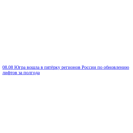
08.08
Югра вошла в пятёрку регионов России по обновлению
лифтов за полгода