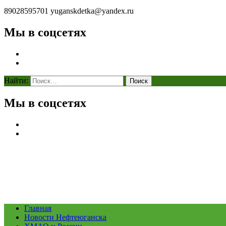
89028595701
yuganskdetka@yandex.ru
Мы в соцсетях
Найти:
Мы в соцсетях
Главная
Новости Нефтеюганска