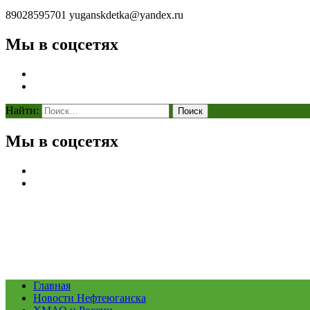
89028595701
yuganskdetka@yandex.ru
Мы в соцсетях
Найти:
Мы в соцсетях
Главная
Новости Нефтеюганска