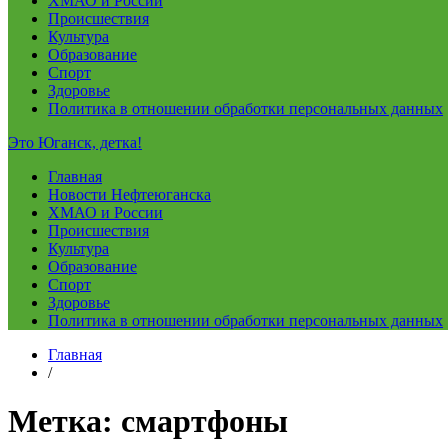
ХМАО и России
Происшествия
Культура
Образование
Спорт
Здоровье
Политика в отношении обработки персональных данных
Это Юганск, детка!
Главная
Новости Нефтеюганска
ХМАО и России
Происшествия
Культура
Образование
Спорт
Здоровье
Политика в отношении обработки персональных данных
Главная
/
Метка:
смартфоны