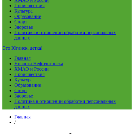
ХМАО и России
Происшествия
Культура
Образование
Спорт
Здоровье
Политика в отношении обработки персональных
данных
Это Юганск, детка!
Главная
Новости Нефтеюганска
ХМАО и России
Происшествия
Культура
Образование
Спорт
Здоровье
Политика в отношении обработки персональных
данных
Главная
/