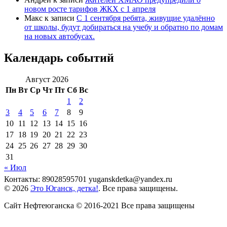
новом росте тарифов ЖКХ с 1 апреля
Макс
к записи
С 1 сентября ребята, живущие удалённо
от школы, будут добираться на учебу и обратно по домам
на новых автобусах.
Календарь событий
Август 2026
Пн
Вт
Ср
Чт
Пт
Сб
Вс
1
2
3
4
5
6
7
8
9
10
11
12
13
14
15
16
17
18
19
20
21
22
23
24
25
26
27
28
29
30
31
« Июл
Контакты: 89028595701 yuganskdetka@yandex.ru
© 2026
Это Юганск, детка!
. Все права защищены.
Сайт Нефтеюганска © 2016-2021 Все права защищены