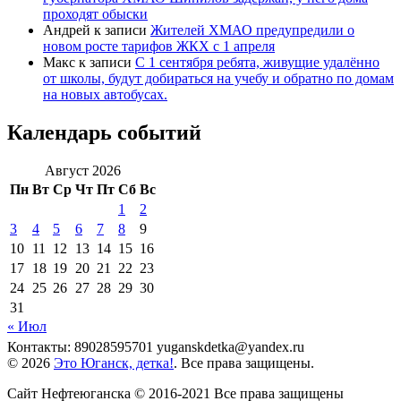
проходят обыски
Андрей
к записи
Жителей ХМАО предупредили о
новом росте тарифов ЖКХ с 1 апреля
Макс
к записи
С 1 сентября ребята, живущие удалённо
от школы, будут добираться на учебу и обратно по домам
на новых автобусах.
Календарь событий
Август 2026
Пн
Вт
Ср
Чт
Пт
Сб
Вс
1
2
3
4
5
6
7
8
9
10
11
12
13
14
15
16
17
18
19
20
21
22
23
24
25
26
27
28
29
30
31
« Июл
Контакты: 89028595701 yuganskdetka@yandex.ru
© 2026
Это Юганск, детка!
. Все права защищены.
Сайт Нефтеюганска © 2016-2021 Все права защищены