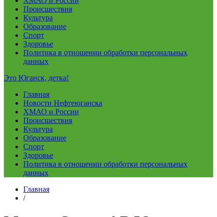
ХМАО и России
Происшествия
Культура
Образование
Спорт
Здоровье
Политика в отношении обработки персональных
данных
Это Юганск, детка!
Главная
Новости Нефтеюганска
ХМАО и России
Происшествия
Культура
Образование
Спорт
Здоровье
Политика в отношении обработки персональных
данных
Главная
/