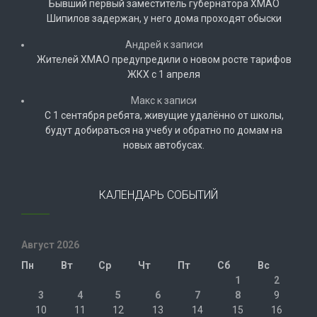
Бывший первый заместитель губернатора ХМАО
Шипилов задержан, у него дома проходят обыски
Андрей
к записи
Жителей ХМАО предупредили о новом росте тарифов
ЖКХ с 1 апреля
Макс
к записи
С 1 сентября ребята, живущие удалённо от школы,
будут добираться на учебу и обратно по домам на
новых автобусах.
КАЛЕНДАРЬ СОБЫТИЙ
Август 2026
Пн
Вт
Ср
Чт
Пт
Сб
Вс
1
2
3
4
5
6
7
8
9
10
11
12
13
14
15
16