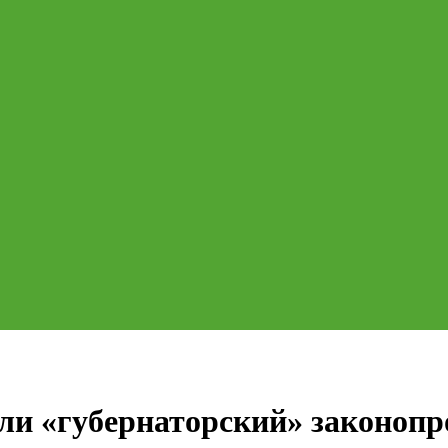
сли «губернаторский» законопр