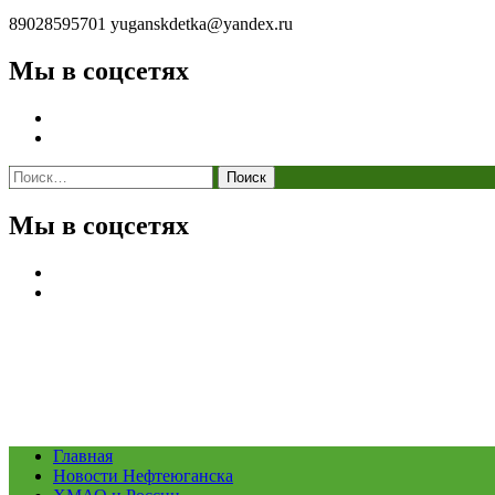
89028595701
yuganskdetka@yandex.ru
Мы в соцсетях
Найти:
Мы в соцсетях
Главная
Новости Нефтеюганска