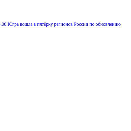
8.08
Югра вошла в пятёрку регионов России по обновлению