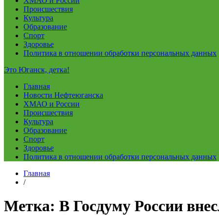
ХМАО и России
Происшествия
Культура
Образование
Спорт
Здоровье
Политика в отношении обработки персональных данных
Это Юганск, детка!
Главная
Новости Нефтеюганска
ХМАО и России
Происшествия
Культура
Образование
Спорт
Здоровье
Политика в отношении обработки персональных данных
Главная
/
Метка:
В Госдуму России вне