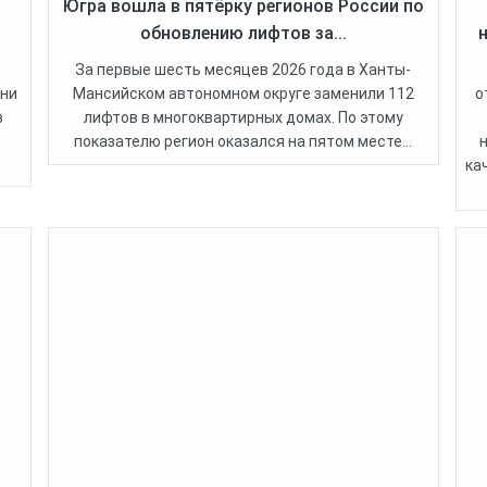
Югра вошла в пятёрку регионов России по
обновлению лифтов за...
За первые шесть месяцев 2026 года в Ханты-
Они
Мансийском автономном округе заменили 112
о
в
лифтов в многоквартирных домах. По этому
показателю регион оказался на пятом месте...
ка