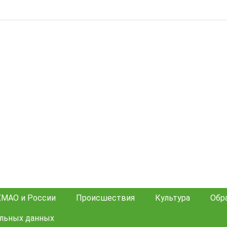
ХМАО и России
Происшествия
Культура
Обр
альных данных