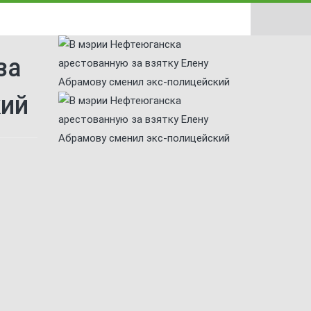
за
кий