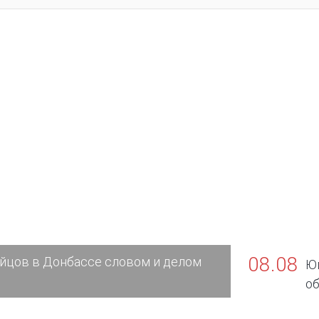
08.08
йцов в Донбассе словом и делом
Юг
об