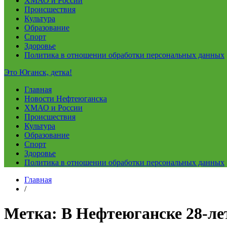
ХМАО и России
Происшествия
Культура
Образование
Спорт
Здоровье
Политика в отношении обработки персональных данных
Это Юганск, детка!
Главная
Новости Нефтеюганска
ХМАО и России
Происшествия
Культура
Образование
Спорт
Здоровье
Политика в отношении обработки персональных данных
Главная
/
Метка:
В Нефтеюганске 28-ле