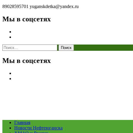
89028595701
yuganskdetka@yandex.ru
Мы в соцсетях
Найти:
Мы в соцсетях
Главная
Новости Нефтеюганска