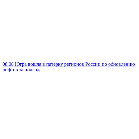
08.08
Югра вошла в пятёрку регионов России по обновлению
лифтов за полгода