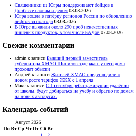
Священники из Югры поддерживают бойцов в
Донбассе словом и делом
08.08.2026
Югра вошла в пятёрку регионов России по обновлению
лифтов за полгода
08.08.2026
В Югре выявили около 290 проб некачественных
пищевых продуктов, в том числе БАДов
07.08.2026
Свежие комментарии
admin
к записи
Бывший первый заместитель
губернатора ХМАО Шипилов задержан, у него дома
проходят обыски
Андрей
к записи
Жителей ХМАО предупредили о
новом росте тарифов ЖКХ с 1 апреля
Макс
к записи
С 1 сентября ребята, живущие удалённо
от школы, будут добираться на учебу и обратно по домам
на новых автобусах.
Календарь событий
Август 2026
Пн
Вт
Ср
Чт
Пт
Сб
Вс
1
2