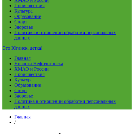
ХМАО и России
Происшествия
Культура
Образование
Спорт
Здоровье
Политика в отношении обработки персональных
данных
Это Юганск, детка!
Главная
Новости Нефтеюганска
ХМАО и России
Происшествия
Культура
Образование
Спорт
Здоровье
Политика в отношении обработки персональных
данных
Главная
/