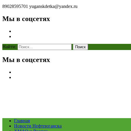
89028595701
yuganskdetka@yandex.ru
Мы в соцсетях
Найти:
Мы в соцсетях
Главная
Новости Нефтеюганска