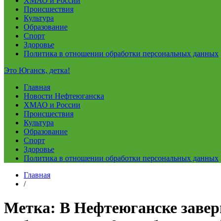
ХМАО и России
Происшествия
Культура
Образование
Спорт
Здоровье
Политика в отношении обработки персональных данных
Это Юганск, детка!
Главная
Новости Нефтеюганска
ХМАО и России
Происшествия
Культура
Образование
Спорт
Здоровье
Политика в отношении обработки персональных данных
Главная
/
Метка:
В Нефтеюганске завер