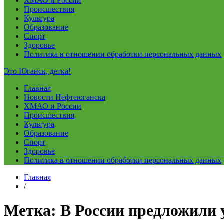
ХМАО и России
Происшествия
Культура
Образование
Спорт
Здоровье
Политика в отношении обработки персональных данных
Это Юганск, детка!
Главная
Новости Нефтеюганска
ХМАО и России
Происшествия
Культура
Образование
Спорт
Здоровье
Политика в отношении обработки персональных данных
Главная
/
Метка:
В России предложили 