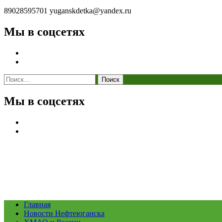
89028595701
yuganskdetka@yandex.ru
Мы в соцсетях
Найти:
Мы в соцсетях
Главная
Новости Нефтеюганска