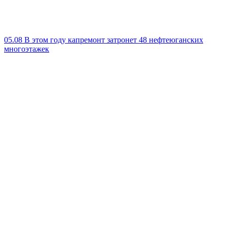
05.08
В этом году капремонт затронет 48 нефтеюганских
многоэтажек