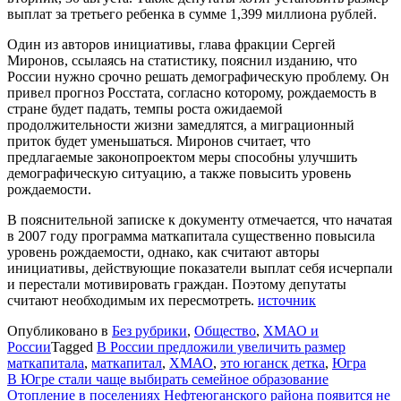
выплат за третьего ребенка в сумме 1,399 миллиона рублей.
Один из авторов инициативы, глава фракции Сергей
Миронов, ссылаясь на статистику, пояснил изданию, что
России нужно срочно решать демографическую проблему. Он
привел прогноз Росстата, согласно которому, рождаемость в
стране будет падать, темпы роста ожидаемой
продолжительности жизни замедлятся, а миграционный
приток будет уменьшаться. Миронов считает, что
предлагаемые законопроектом меры способны улучшить
демографическую ситуацию, а также повысить уровень
рождаемости.
В пояснительной записке к документу отмечается, что начатая
в 2007 году программа маткапитала существенно повысила
уровень рождаемости, однако, как считают авторы
инициативы, действующие показатели выплат себя исчерпали
и перестали мотивировать граждан. Поэтому депутаты
считают необходимым их пересмотреть.
источник
Опубликовано в
Без рубрики
,
Общество
,
ХМАО и
России
Tagged
В России предложили увеличить размер
маткапитала
,
маткапитал
,
ХМАО
,
это юганск детка
,
Югра
Навигация
В Югре стали чаще выбирать семейное образование
Отопление в поселениях Нефтеюганского района появится не