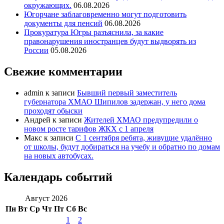
окружающих.
06.08.2026
Югорчане заблаговременно могут подготовить
документы для пенсий
06.08.2026
Прокуратура Югры разъяснила, за какие
правонарушения иностранцев будут выдворять из
России
05.08.2026
Свежие комментарии
admin
к записи
Бывший первый заместитель
губернатора ХМАО Шипилов задержан, у него дома
проходят обыски
Андрей
к записи
Жителей ХМАО предупредили о
новом росте тарифов ЖКХ с 1 апреля
Макс
к записи
С 1 сентября ребята, живущие удалённо
от школы, будут добираться на учебу и обратно по домам
на новых автобусах.
Календарь событий
Август 2026
Пн
Вт
Ср
Чт
Пт
Сб
Вс
1
2