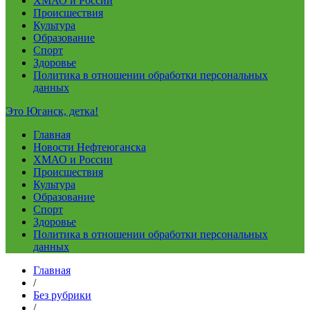
ХМАО и России
Происшествия
Культура
Образование
Спорт
Здоровье
Политика в отношении обработки персональных
данных
Это Юганск, детка!
Главная
Новости Нефтеюганска
ХМАО и России
Происшествия
Культура
Образование
Спорт
Здоровье
Политика в отношении обработки персональных
данных
Главная
/
Без рубрики
/