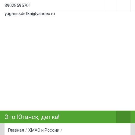
89028595701
yuganskdetka@yandex.ru
Это Юганск, детка!
Главная
/
ХМАО и России
/