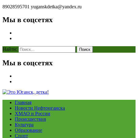
89028595701
yuganskdetka@yandex.ru
Мы в соцсетях
Найти:
Мы в соцсетях
Главная
Новости Нефтеюганска
ХМАО и России
Происшествия
Культура
Образование
Спорт