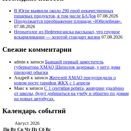
В Югре выявили около 290 проб некачественных
пищевых продуктов, в том числе БАДов
07.08.2026
Продолжается преображение площади «Юбилейная».
07.08.2026
Неонатолог из Нефтеюганска рассказал, что грудное
вскармливание — золотой стандарт жизни
07.08.2026
Свежие комментарии
admin
к записи
Бывший первый заместитель
губернатора ХМАО Шипилов задержан, у него дома
проходят обыски
Андрей
к записи
Жителей ХМАО предупредили о
новом росте тарифов ЖКХ с 1 апреля
Макс
к записи
С 1 сентября ребята, живущие удалённо
от школы, будут добираться на учебу и обратно по домам
на новых автобусах.
Календарь событий
Август 2026
Пн
Вт
Ср
Чт
Пт
Сб
Вс