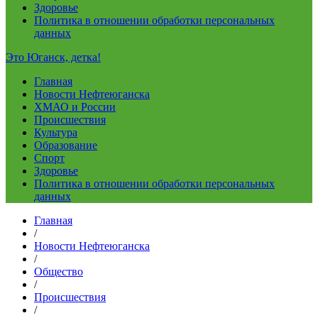
Здоровье
Политика в отношении обработки персональных
данных
Это Юганск, детка!
Главная
Новости Нефтеюганска
ХМАО и России
Происшествия
Культура
Образование
Спорт
Здоровье
Политика в отношении обработки персональных
данных
Главная
/
Новости Нефтеюганска
/
Общество
/
Происшествия
/