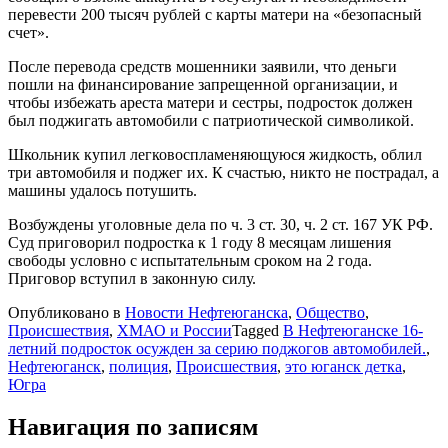
перевести 200 тысяч рублей с карты матери на «безопасный
счет».
После перевода средств мошенники заявили, что деньги
пошли на финансирование запрещенной организации, и
чтобы избежать ареста матери и сестры, подросток должен
был поджигать автомобили с патриотической символикой.
Школьник купил легковоспламеняющуюся жидкость, облил
три автомобиля и поджег их. К счастью, никто не пострадал, а
машины удалось потушить.
Возбуждены уголовные дела по ч. 3 ст. 30, ч. 2 ст. 167 УК РФ.
Суд приговорил подростка к 1 году 8 месяцам лишения
свободы условно с испытательным сроком на 2 года.
Приговор вступил в законную силу.
Опубликовано в
Новости Нефтеюганска
,
Общество
,
Происшествия
,
ХМАО и России
Tagged
В Нефтеюганске 16-
летний подросток осужден за серию поджогов автомобилей.
,
Нефтеюганск
,
полиция
,
Происшествия
,
это юганск детка
,
Югра
Навигация по записям