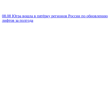
08.08
Югра вошла в пятёрку регионов России по обновлению
лифтов за полгода