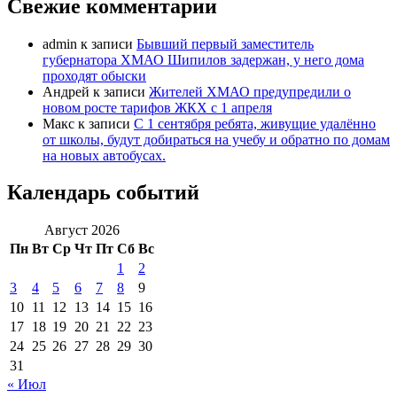
Свежие комментарии
admin
к записи
Бывший первый заместитель
губернатора ХМАО Шипилов задержан, у него дома
проходят обыски
Андрей
к записи
Жителей ХМАО предупредили о
новом росте тарифов ЖКХ с 1 апреля
Макс
к записи
С 1 сентября ребята, живущие удалённо
от школы, будут добираться на учебу и обратно по домам
на новых автобусах.
Календарь событий
Август 2026
Пн
Вт
Ср
Чт
Пт
Сб
Вс
1
2
3
4
5
6
7
8
9
10
11
12
13
14
15
16
17
18
19
20
21
22
23
24
25
26
27
28
29
30
31
« Июл