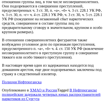
отношении группы лиц, в том числе несовершеннолетних.
Они подозреваются в совершении преступлений,
предусмотренных ч. 3 ст. 30, п. «а», «б» ч. 3 ст. 228.1 УК РФ,
ч. 3 ст. 30, п. «г» ч. 4 ст. 228.1 УК РФ, ч. 3 ст. 30, ч. 5 ст. 228.1
УК РФ (покушение на незаконный сбыт наркотических
средств, совершенное в составе группы лиц по
предварительному сговору в значительном, крупном и особо
крупном размерах).
В отношении совершеннолетних фигурантов также
возбуждено уголовное дело по признакам преступления,
предусмотренного п. «а», «б» ч. 4. ст. 150 УК РФ (вовлечение
несовершеннолетнего в преступную группу в совершение
тяжкого или особо тяжкого преступления).
В настоящее время один из задержанных находится под
домашним арестом, еще двое подозреваемых заключены под
стражу в следственный изолятор.
Полиция Нефтеюганска
Опубликовано в
ХМАО и России
Tagged
В Нефтеюганске
полицейские задержали четверых юных распространителей
наркотиков из Сургута