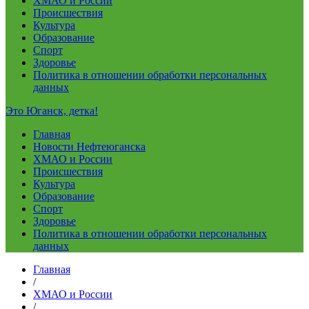
ХМАО и России
Происшествия
Культура
Образование
Спорт
Здоровье
Политика в отношении обработки персональных
данных
Это Юганск, детка!
Главная
Новости Нефтеюганска
ХМАО и России
Происшествия
Культура
Образование
Спорт
Здоровье
Политика в отношении обработки персональных
данных
Главная
/
ХМАО и России
/