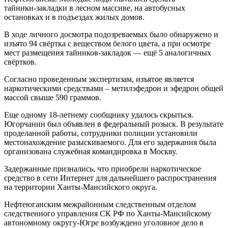
тайники‑закладки в лесном массиве, на автобусных
остановках и в подъездах жилых домов.
В ходе личного досмотра подозреваемых было обнаружено и
изъято 94 свёртка с веществом белого цвета, а при осмотре
мест размещения тайников‑закладок — ещё 5 аналогичных
свёртков.
Согласно проведенным экспертизам, изъятое является
наркотическими средствами – метилэфедрон и эфедрон общей
массой свыше 590 граммов.
Еще одному 18-летнему сообщнику удалось скрыться.
Югорчанин был объявлен в федеральный розыск. В результате
проделанной работы, сотрудники полиции установили
местонахождение разыскиваемого. Для его задержания была
организована служебная командировка в Москву.
Задержанные признались, что приобрели наркотическое
средство в сети Интернет для дальнейшего распространения
на территории Ханты-Мансийского округа.
Нефтеюганским межрайонным следственным отделом
следственного управления СК РФ по Ханты-Мансийскому
автономному округу-Югре возбуждено уголовное дело в