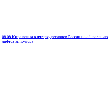
08.08
Югра вошла в пятёрку регионов России по обновлению
лифтов за полгода