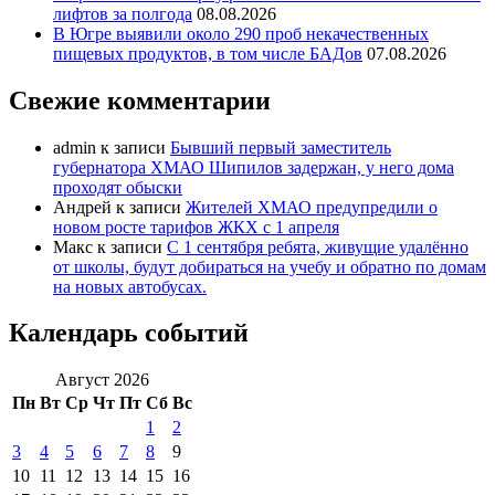
лифтов за полгода
08.08.2026
В Югре выявили около 290 проб некачественных
пищевых продуктов, в том числе БАДов
07.08.2026
Свежие комментарии
admin
к записи
Бывший первый заместитель
губернатора ХМАО Шипилов задержан, у него дома
проходят обыски
Андрей
к записи
Жителей ХМАО предупредили о
новом росте тарифов ЖКХ с 1 апреля
Макс
к записи
С 1 сентября ребята, живущие удалённо
от школы, будут добираться на учебу и обратно по домам
на новых автобусах.
Календарь событий
Август 2026
Пн
Вт
Ср
Чт
Пт
Сб
Вс
1
2
3
4
5
6
7
8
9
10
11
12
13
14
15
16