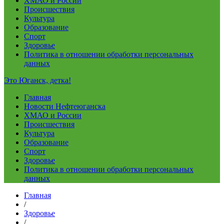
ХМАО и России
Происшествия
Культура
Образование
Спорт
Здоровье
Политика в отношении обработки персональных
данных
Это Юганск, детка!
Главная
Новости Нефтеюганска
ХМАО и России
Происшествия
Культура
Образование
Спорт
Здоровье
Политика в отношении обработки персональных
данных
Главная
/
Здоровье
/