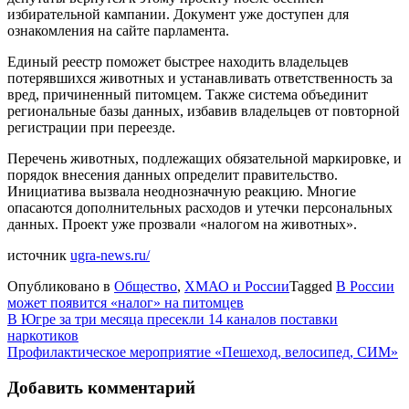
избирательной кампании. Документ уже доступен для
ознакомления на сайте парламента.
Единый реестр поможет быстрее находить владельцев
потерявшихся животных и устанавливать ответственность за
вред, причиненный питомцем. Также система объединит
региональные базы данных, избавив владельцев от повторной
регистрации при переезде.
Перечень животных, подлежащих обязательной маркировке, и
порядок внесения данных определит правительство.
Инициатива вызвала неоднозначную реакцию. Многие
опасаются дополнительных расходов и утечки персональных
данных. Проект уже прозвали «налогом на животных».
источник
ugra-news.ru/
Опубликовано в
Общество
,
ХМАО и России
Tagged
В России
может появится «налог» на питомцев
Навигация
В Югре за три месяца пресекли 14 каналов поставки
наркотиков
по
Профилактическое мероприятие «Пешеход, велосипед, СИМ»
записям
Добавить комментарий