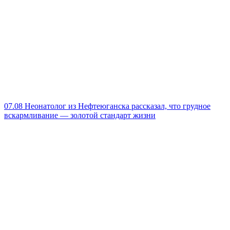
07.08
Неонатолог из Нефтеюганска рассказал, что грудное
вскармливание — золотой стандарт жизни