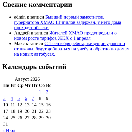
Свежие комментарии
admin
к записи
Бывший первый заместитель
губернатора ХМАО Шипилов задержан, у него дома
проходят обыски
Андрей
к записи
Жителей ХМАО предупредили о
новом росте тарифов ЖКХ с 1 апреля
Макс
к записи
С 1 сентября ребята, живущие удалённо
от школы, будут добираться на учебу и обратно по домам
на новых автобусах.
Календарь событий
Август 2026
Пн
Вт
Ср
Чт
Пт
Сб
Вс
1
2
3
4
5
6
7
8
9
10
11
12
13
14
15
16
17
18
19
20
21
22
23
24
25
26
27
28
29
30
31
« Июл