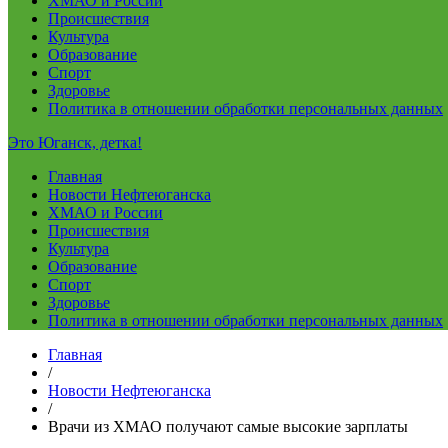
ХМАО и России
Происшествия
Культура
Образование
Спорт
Здоровье
Политика в отношении обработки персональных данных
Это Юганск, детка!
Главная
Новости Нефтеюганска
ХМАО и России
Происшествия
Культура
Образование
Спорт
Здоровье
Политика в отношении обработки персональных данных
Главная
/
Новости Нефтеюганска
/
Врачи из ХМАО получают самые высокие зарплаты