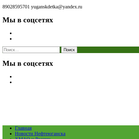
89028595701
yuganskdetka@yandex.ru
Мы в соцсетях
Найти:
Мы в соцсетях
Главная
Новости Нефтеюганска