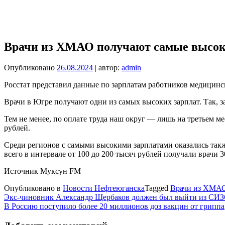
Врачи из ХМАО получают самые высок
Опубликовано
26.08.2024
| автор:
admin
Росстат представил данные по зарплатам работников медицинск
Врачи в Югре получают одни из самых высоких зарплат. Так, за
Тем не менее, по оплате труда наш округ — лишь на третьем 
рублей.
Среди регионов с самыми высокими зарплатами оказались также
всего в интервале от 100 до 200 тысяч рублей получали врачи 3
Источник Муксун FM
Опубликовано в
Новости Нефтеюганска
Tagged
Врачи из ХМАО
Навигация
Экс-чиновник Александр Щербаков должен был выйти из СИЗО
В Россию поступило более 20 миллионов доз вакцин от гриппа
по