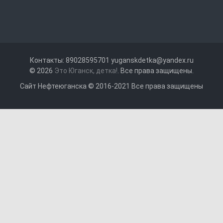
Контакты: 89028595701 yuganskdetka@yandex.ru
© 2026
Это Юганск, детка!
. Все права защищены.
Сайт Нефтеюганска © 2016-2021 Все права защищены