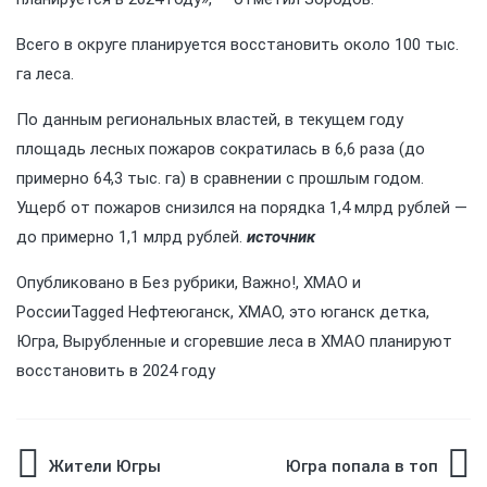
Всего в округе планируется восстановить около 100 тыс.
га леса.
По данным региональных властей, в текущем году
площадь лесных пожаров сократилась в 6,6 раза (до
примерно 64,3 тыс. га) в сравнении с прошлым годом.
Ущерб от пожаров снизился на порядка 1,4 млрд рублей —
до примерно 1,1 млрд рублей.
источник
Опубликовано в
Без рубрики
,
Важно!
,
ХМАО и
России
Tagged
Нефтеюганск
,
ХМАО
,
это юганск детка
,
Югра
,
​Вырубленные и сгоревшие леса в ХМАО планируют
восстановить в 2024 году
Навигация
Жители Югры
Югра попала в топ