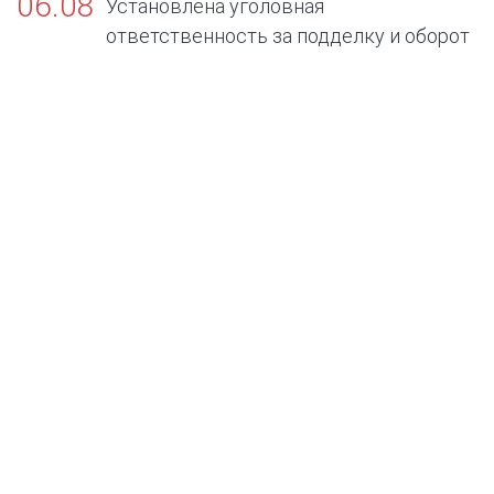
06.08
Установлена уголовная
ответственность за подделку и оборот
поддельных официальных документов об
отсутствии заболеваний, представляющих
опасность для окружающих.