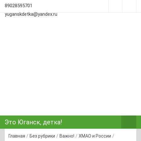
89028595701
yuganskdetka@yandex.ru
Это Юганск, детка!
Главная
/
Без рубрики
/
Важно!
/
ХМАО и России
/