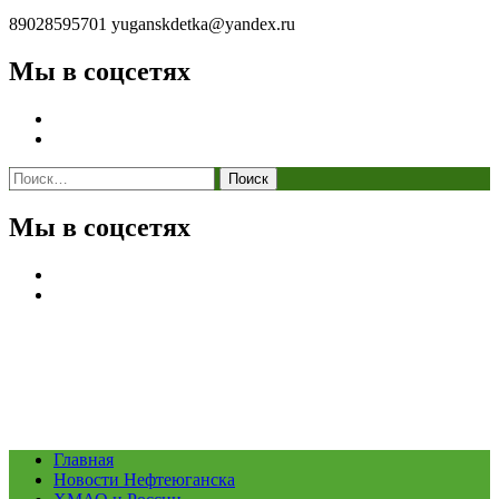
89028595701
yuganskdetka@yandex.ru
Мы в соцсетях
Найти:
Мы в соцсетях
Главная
Новости Нефтеюганска