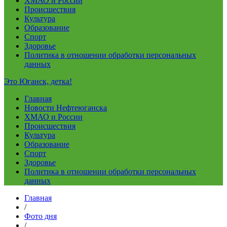
ХМАО и России
Происшествия
Культура
Образование
Спорт
Здоровье
Политика в отношении обработки персональных
данных
Это Юганск, детка!
Главная
Новости Нефтеюганска
ХМАО и России
Происшествия
Культура
Образование
Спорт
Здоровье
Политика в отношении обработки персональных
данных
Главная
/
Фото дня
/