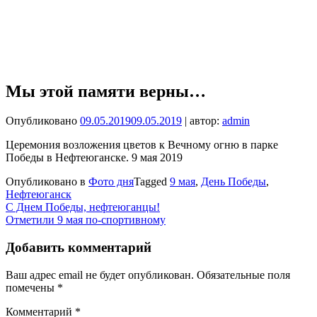
Мы этой памяти верны…
Опубликовано
09.05.2019
09.05.2019
| автор:
admin
Церемония возложения цветов к Вечному огню в парке
Победы в Нефтеюганске. 9 мая 2019
Опубликовано в
Фото дня
Tagged
9 мая
,
День Победы
,
Нефтеюганск
Навигация
С Днем Победы, нефтеюганцы!
Отметили 9 мая по-спортивному
по
записям
Добавить комментарий
Ваш адрес email не будет опубликован.
Обязательные поля
помечены
*
Комментарий
*