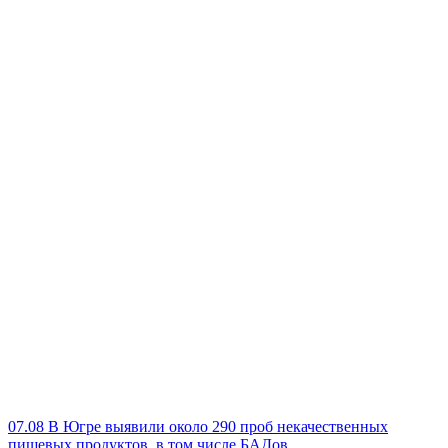
07.08
В Югре выявили около 290 проб некачественных
пищевых продуктов, в том числе БАДов