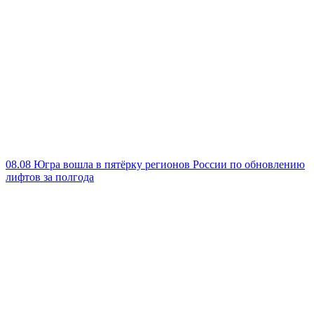
08.08
Югра вошла в пятёрку регионов России по обновлению
лифтов за полгода