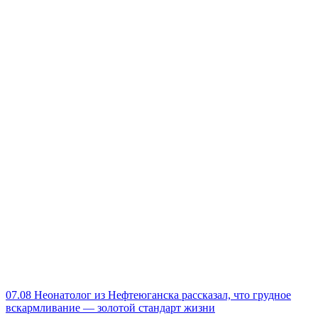
07.08
Неонатолог из Нефтеюганска рассказал, что грудное
вскармливание — золотой стандарт жизни