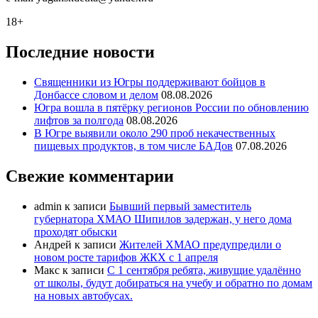
18+
Последние новости
Священники из Югры поддерживают бойцов в
Донбассе словом и делом
08.08.2026
Югра вошла в пятёрку регионов России по обновлению
лифтов за полгода
08.08.2026
В Югре выявили около 290 проб некачественных
пищевых продуктов, в том числе БАДов
07.08.2026
Свежие комментарии
admin
к записи
Бывший первый заместитель
губернатора ХМАО Шипилов задержан, у него дома
проходят обыски
Андрей
к записи
Жителей ХМАО предупредили о
новом росте тарифов ЖКХ с 1 апреля
Макс
к записи
С 1 сентября ребята, живущие удалённо
от школы, будут добираться на учебу и обратно по домам
на новых автобусах.