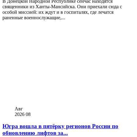
В Донецкой Народной Республике сейчас находятся
священники из Ханты-Мансийска. Они приехали сюда с
особой миссией: их ждут и в госпиталях, где лечатся
раненные военнослужащие,...
Авг
2026
08
Югра вошла в пятёрку регионов России по
обновлению лифтов за...