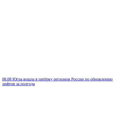
08.08
Югра вошла в пятёрку регионов России по обновлению
лифтов за полгода