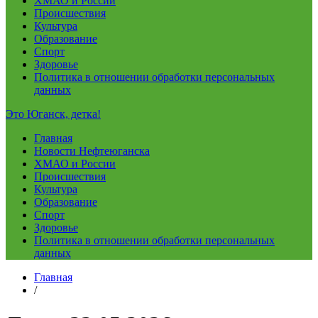
ХМАО и России
Происшествия
Культура
Образование
Спорт
Здоровье
Политика в отношении обработки персональных
данных
Это Юганск, детка!
Главная
Новости Нефтеюганска
ХМАО и России
Происшествия
Культура
Образование
Спорт
Здоровье
Политика в отношении обработки персональных
данных
Главная
/