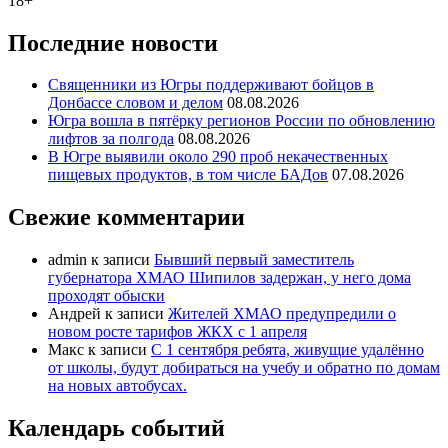
18+
Последние новости
Священники из Югры поддерживают бойцов в
Донбассе словом и делом
08.08.2026
Югра вошла в пятёрку регионов России по обновлению
лифтов за полгода
08.08.2026
В Югре выявили около 290 проб некачественных
пищевых продуктов, в том числе БАДов
07.08.2026
Свежие комментарии
admin
к записи
Бывший первый заместитель
губернатора ХМАО Шипилов задержан, у него дома
проходят обыски
Андрей
к записи
Жителей ХМАО предупредили о
новом росте тарифов ЖКХ с 1 апреля
Макс
к записи
С 1 сентября ребята, живущие удалённо
от школы, будут добираться на учебу и обратно по домам
на новых автобусах.
Календарь событий