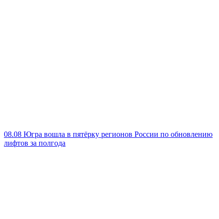
08.08
Югра вошла в пятёрку регионов России по обновлению
лифтов за полгода