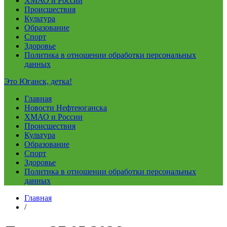
ХМАО и России
Происшествия
Культура
Образование
Спорт
Здоровье
Политика в отношении обработки персональных
данных
Это Юганск, детка!
Главная
Новости Нефтеюганска
ХМАО и России
Происшествия
Культура
Образование
Спорт
Здоровье
Политика в отношении обработки персональных
данных
Главная
/