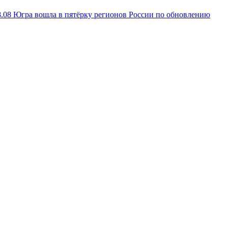
8.08
Югра вошла в пятёрку регионов России по обновлению