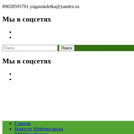
89028595701
yuganskdetka@yandex.ru
Мы в соцсетях
Найти:
Мы в соцсетях
Главная
Новости Нефтеюганска