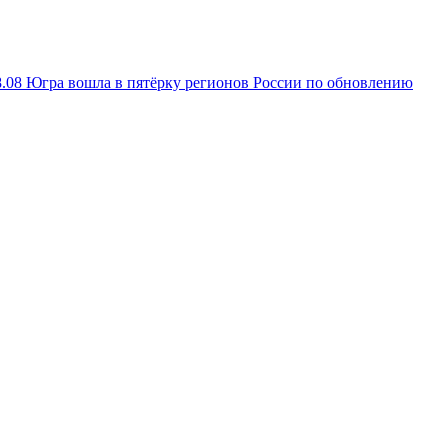
8.08
Югра вошла в пятёрку регионов России по обновлению