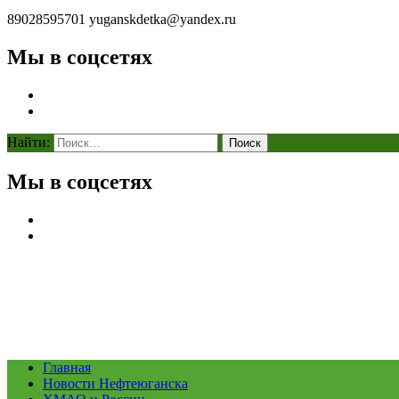
89028595701
yuganskdetka@yandex.ru
Мы в соцсетях
Найти:
Мы в соцсетях
Главная
Новости Нефтеюганска