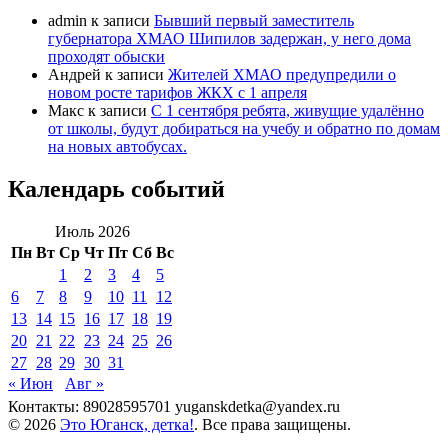
admin
к записи
Бывший первый заместитель
губернатора ХМАО Шипилов задержан, у него дома
проходят обыски
Андрей
к записи
Жителей ХМАО предупредили о
новом росте тарифов ЖКХ с 1 апреля
Макс
к записи
С 1 сентября ребята, живущие удалённо
от школы, будут добираться на учебу и обратно по домам
на новых автобусах.
Календарь событий
Июль 2026
Пн
Вт
Ср
Чт
Пт
Сб
Вс
1
2
3
4
5
6
7
8
9
10
11
12
13
14
15
16
17
18
19
20
21
22
23
24
25
26
27
28
29
30
31
« Июн
Авг »
Контакты: 89028595701 yuganskdetka@yandex.ru
© 2026
Это Юганск, детка!
. Все права защищены.