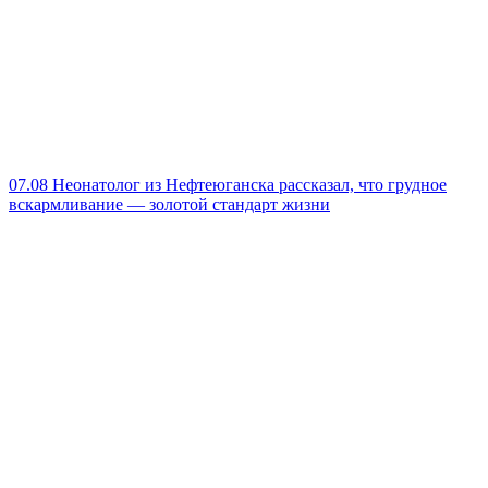
07.08
Неонатолог из Нефтеюганска рассказал, что грудное
вскармливание — золотой стандарт жизни