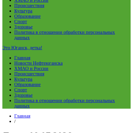
ХМАО и России
Происшествия
Культура
Образование
Спорт
Здоровье
Политика в отношении обработки персональных
данных
Это Юганск, детка!
Главная
Новости Нефтеюганска
ХМАО и России
Происшествия
Культура
Образование
Спорт
Здоровье
Политика в отношении обработки персональных
данных
Главная
/