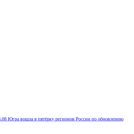
8.08
Югра вошла в пятёрку регионов России по обновлению