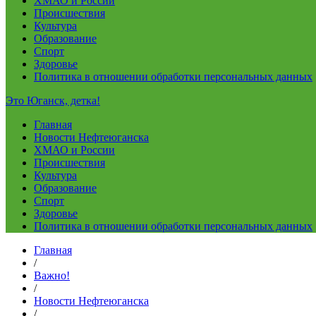
ХМАО и России
Происшествия
Культура
Образование
Спорт
Здоровье
Политика в отношении обработки персональных данных
Это Юганск, детка!
Главная
Новости Нефтеюганска
ХМАО и России
Происшествия
Культура
Образование
Спорт
Здоровье
Политика в отношении обработки персональных данных
Главная
/
Важно!
/
Новости Нефтеюганска
/