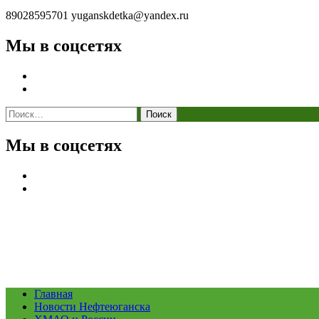
89028595701
yuganskdetka@yandex.ru
Мы в соцсетях
Найти:
Мы в соцсетях
Главная
Новости Нефтеюганска