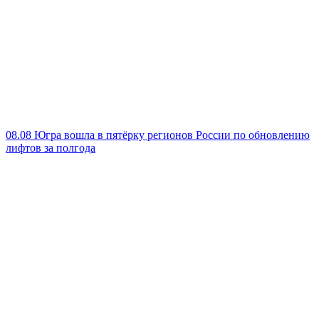
08.08
Югра вошла в пятёрку регионов России по обновлению
лифтов за полгода