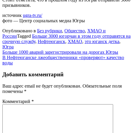
призывников.
источник
ugra-tv.ru/
фото — Центр социальных медиа Югры
Опубликовано в
Без рубрики
,
Общество
,
ХМАО и
России
Tagged
Больше 3000 югорчан в этом году отправятся на
срочную службу
,
Нефтеюганск
,
ХМАО
,
это юганск детка
,
Югра
Навигация
Больше 1000 аварий зарегистрировали на дорогах Югры
В Нефтеюганске лжеобщественники «проверяют» качество
по
воды
записям
Добавить комментарий
Ваш адрес email не будет опубликован.
Обязательные поля
помечены
*
Комментарий
*