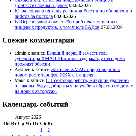
Донбассе словом и делом
08.08.2026
Югра вошла в пятёрку регионов России по обновлению
лифтов за полгода
08.08.2026
В Югре выявили около 290 проб некачественных
пищевых продуктов, в том числе БАДов
07.08.2026
Свежие комментарии
admin
к записи
Бывший первый заместитель
губернатора ХМАО Шипилов задержан, у него дома
проходят обыски
Андрей
к записи
Жителей ХМАО предупредили о
новом росте тарифов ЖКХ с 1 апреля
Макс
к записи
С 1 сентября ребята, живущие удалённо
от школы, будут добираться на учебу и обратно по домам
на новых автобусах.
Календарь событий
Август 2026
Пн
Вт
Ср
Чт
Пт
Сб
Вс
1
2