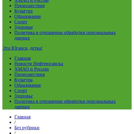
ХМАО и России
Происшествия
Культура
Образование
Спорт
Здоровье
Политика в отношении обработки персональных
данных
Это Юганск, детка!
Главная
Новости Нефтеюганска
ХМАО и России
Происшествия
Культура
Образование
Спорт
Здоровье
Политика в отношении обработки персональных
данных
Главная
/
Без рубрики
/