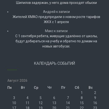
Шипилов задержан, у него дома проходят обыски
Андрей
к записи
Жителей ХМАО предупредили о новом росте тарифов
ЖКХ с 1 апреля
Макс
к записи
С 1 сентября ребята, живущие удалённо от школы,
будут добираться на учебу и обратно по домам на
новых автобусах.
КАЛЕНДАРЬ СОБЫТИЙ
Август 2026
Пн
Вт
Ср
Чт
Пт
Сб
Вс
1
2
3
4
5
6
7
8
9
10
11
12
13
14
15
16
17
18
19
20
21
22
23