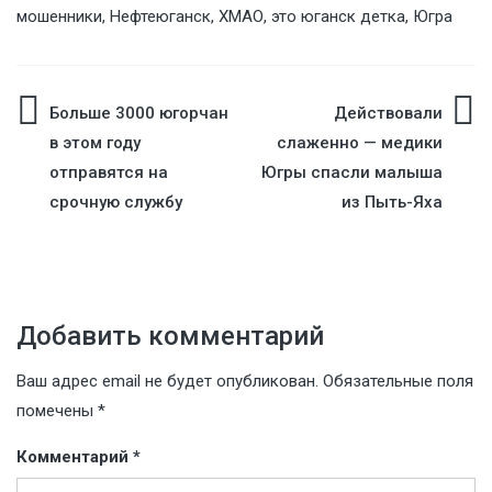
мошенники
,
Нефтеюганск
,
ХМАО
,
это юганск детка
,
Югра
Навигация
Больше 3000 югорчан
Действовали
в этом году
слаженно — медики
по
отправятся на
Югры спасли малыша
срочную службу
из Пыть-Яха
записям
Добавить комментарий
Ваш адрес email не будет опубликован.
Обязательные поля
помечены
*
Комментарий
*