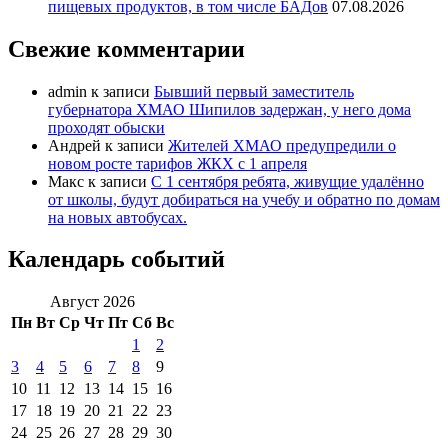
пищевых продуктов, в том числе БАДов
07.08.2026
Свежие комментарии
admin
к записи
Бывший первый заместитель
губернатора ХМАО Шипилов задержан, у него дома
проходят обыски
Андрей
к записи
Жителей ХМАО предупредили о
новом росте тарифов ЖКХ с 1 апреля
Макс
к записи
С 1 сентября ребята, живущие удалённо
от школы, будут добираться на учебу и обратно по домам
на новых автобусах.
Календарь событий
Август 2026
Пн
Вт
Ср
Чт
Пт
Сб
Вс
1
2
3
4
5
6
7
8
9
10
11
12
13
14
15
16
17
18
19
20
21
22
23
24
25
26
27
28
29
30