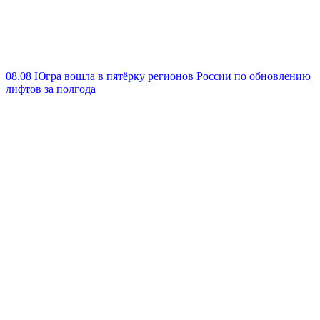
08.08
Югра вошла в пятёрку регионов России по обновлению
лифтов за полгода