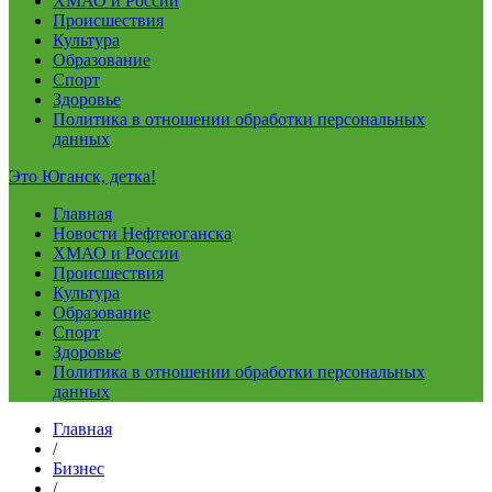
ХМАО и России
Происшествия
Культура
Образование
Спорт
Здоровье
Политика в отношении обработки персональных
данных
Это Юганск, детка!
Главная
Новости Нефтеюганска
ХМАО и России
Происшествия
Культура
Образование
Спорт
Здоровье
Политика в отношении обработки персональных
данных
Главная
/
Бизнес
/