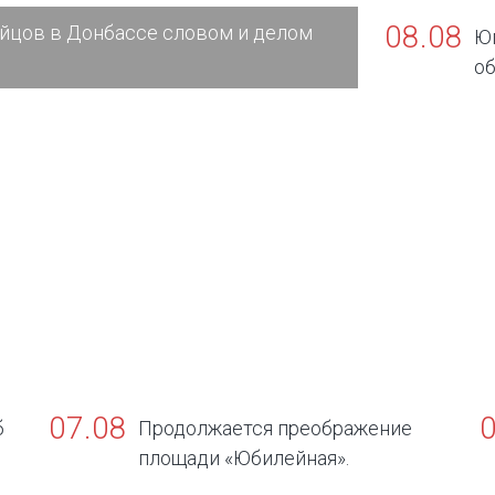
08.08
йцов в Донбассе словом и делом
Юг
об
07.08
б
Продолжается преображение
площади «Юбилейная».
в