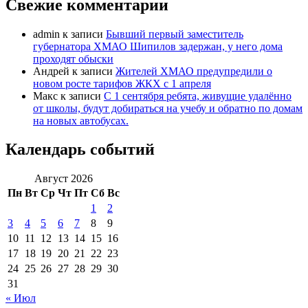
Свежие комментарии
admin
к записи
Бывший первый заместитель
губернатора ХМАО Шипилов задержан, у него дома
проходят обыски
Андрей
к записи
Жителей ХМАО предупредили о
новом росте тарифов ЖКХ с 1 апреля
Макс
к записи
С 1 сентября ребята, живущие удалённо
от школы, будут добираться на учебу и обратно по домам
на новых автобусах.
Календарь событий
Август 2026
Пн
Вт
Ср
Чт
Пт
Сб
Вс
1
2
3
4
5
6
7
8
9
10
11
12
13
14
15
16
17
18
19
20
21
22
23
24
25
26
27
28
29
30
31
« Июл