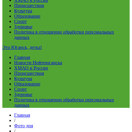
ХМАО и России
Происшествия
Культура
Образование
Спорт
Здоровье
Политика в отношении обработки персональных
данных
Это Юганск, детка!
Главная
Новости Нефтеюганска
ХМАО и России
Происшествия
Культура
Образование
Спорт
Здоровье
Политика в отношении обработки персональных
данных
Главная
/
Фото дня
/