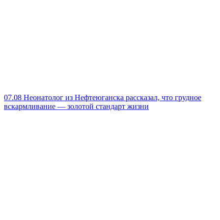
07.08
Неонатолог из Нефтеюганска рассказал, что грудное
вскармливание — золотой стандарт жизни