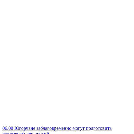
06.08
Югорчане заблаговременно могут подготовить
документы для пенсий