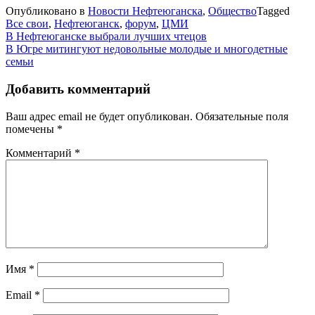
Опубликовано в
Новости Нефтеюганска
,
Общество
Tagged
Все свои
,
Нефтеюганск
,
форум
,
ЦМИ
Навигация
В Нефтеюганске выбрали лучших чтецов
В Югре митингуют недовольные молодые и многодетные
по
семьи
записям
Добавить комментарий
Ваш адрес email не будет опубликован.
Обязательные поля
помечены
*
Комментарий
*
Имя
*
Email
*