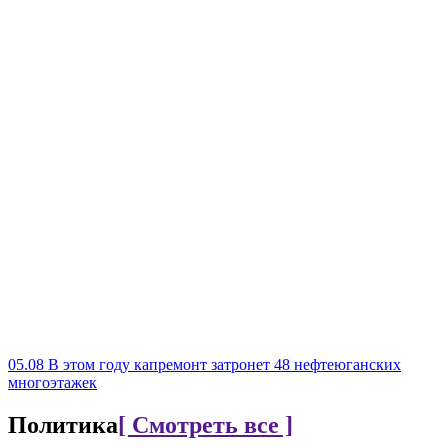
05.08
В этом году капремонт затронет 48 нефтеюганских
многоэтажек
Политика
[ Смотреть все ]