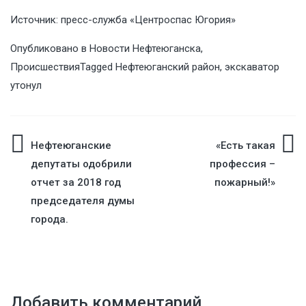
Источник: пресс-служба «Центроспас Югория»
Опубликовано в
Новости Нефтеюганска
,
Происшествия
Tagged
Нефтеюганский район
,
экскаватор
утонул
Навигация
Нефтеюганские
«Есть такая
депутаты одобрили
профессия –
по
отчет за 2018 год
пожарный!»
председателя думы
записям
города.
Добавить комментарий