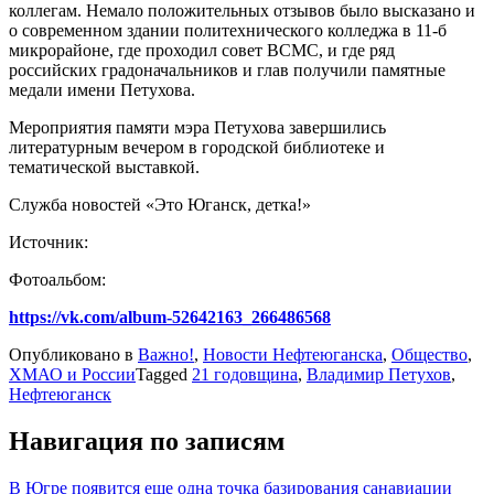
коллегам. Немало положительных отзывов было высказано и
о современном здании политехнического колледжа в 11-б
микрорайоне, где проходил совет ВСМС, и где ряд
российских градоначальников и глав получили памятные
медали имени Петухова.
Мероприятия памяти мэра Петухова завершились
литературным вечером в городской библиотеке и
тематической выставкой.
Служба новостей «Это Юганск, детка!»
Источник:
Фотоальбом:
https://vk.com/album-52642163_266486568
Опубликовано в
Важно!
,
Новости Нефтеюганска
,
Общество
,
ХМАО и России
Tagged
21 годовщина
,
Владимир Петухов
,
Нефтеюганск
Навигация по записям
В Югре появится еще одна точка базирования санавиации