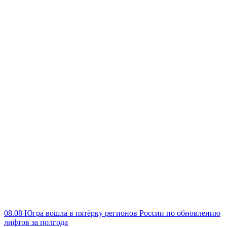
08.08
Югра вошла в пятёрку регионов России по обновлению
лифтов за полгода