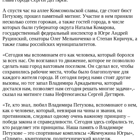
А спустя час на аллее Комсомольской славы, где стоит бюст
Петухову, прошел памятный митинг. Участие в нем приняли
несколько сотен горожан, а также гостей города, в числе
которых были губернатор округа Наталья Комарова,
государственный федеральный инспектор в Югре Андрей
Руцинский, сенаторы Олег Мельниченко и Степан Киричук, а
также главы российских муниципалитетов.
«Сегодня мы вспоминаем его как человека, который боролся
за всех нас. Он возглавил то движение, которое не позволило
сделать наш город вахтовым поселком. Он сделал все, чтобы
сохранились рабочие места, чтобы было благополучие для
каждого жителя города. И сегодня перед нами стоят другие
вызовы, но тот запал Владимира Аркадьевича, который
достался нам, позволяет нам сегодня решать многие задачи»,-
сказал на митинге глава Нефтеюганска Сергей Дегтярев.
«Те, кто знал, любил Владимира Петухова, вспоминают о нем,
как о человеке, который, невзирая на чины и звания, на
противников, следовал одному очень важному принципу –
победа закона и справедливости. Сегодня здесь собрались те,
кто разделяет эти принципы. Наша память о Владимире
Петухове – это спортивные комплексы «Жемчужина Югры»,
«Олимп», кванториум, политехнический колледж,