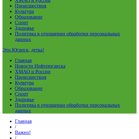
ХМАО и России
Происшествия
Культура
Образование
Спорт
Здоровье
Политика в отношении обработки персональных
данных
Это Юганск, детка!
Главная
Новости Нефтеюганска
ХМАО и России
Происшествия
Культура
Образование
Спорт
Здоровье
Политика в отношении обработки персональных
данных
Главная
/
Важно!
/