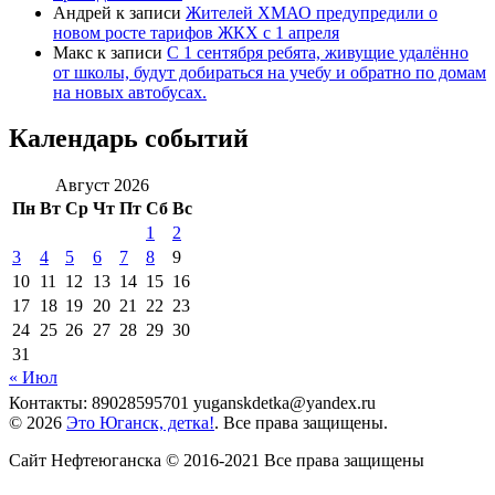
Андрей
к записи
Жителей ХМАО предупредили о
новом росте тарифов ЖКХ с 1 апреля
Макс
к записи
С 1 сентября ребята, живущие удалённо
от школы, будут добираться на учебу и обратно по домам
на новых автобусах.
Календарь событий
Август 2026
Пн
Вт
Ср
Чт
Пт
Сб
Вс
1
2
3
4
5
6
7
8
9
10
11
12
13
14
15
16
17
18
19
20
21
22
23
24
25
26
27
28
29
30
31
« Июл
Контакты: 89028595701 yuganskdetka@yandex.ru
© 2026
Это Юганск, детка!
. Все права защищены.
Сайт Нефтеюганска © 2016-2021 Все права защищены