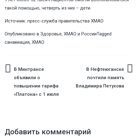
такой помощью, четверть из них – дети.
Источник: пресс-служба правительства ХМАО
Опубликовано в
Здоровье
,
ХМАО и России
Tagged
санавиация
,
ХМАО
Навигация
В Минтрансе
В Нефтеюганске
объявили о
почтили память
по
повышении тарифа
Владимира Петухова
«Платона» с 1 июля
записям
Добавить комментарий