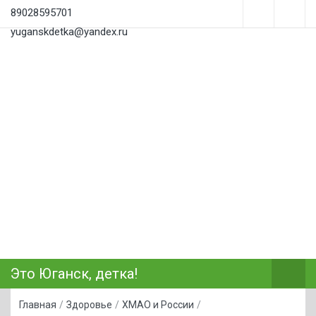
89028595701
yuganskdetka@yandex.ru
Это Юганск, детка!
Главная
/
Здоровье
/
ХМАО и России
/