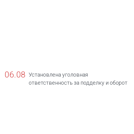
06.08
Установлена уголовная
ответственность за подделку и оборот
поддельных официальных документов об
отсутствии заболеваний, представляющих
опасность для окружающих.