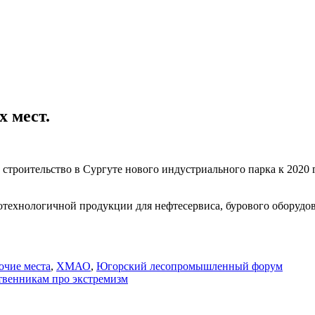
х мест.
роительство в Сургуте нового индустриального парка к 2020 го
технологичной продукции для нефтесервиса, бурового оборудов
очие места
,
ХМАО
,
Югорский лесопромышленный форум
твенникам про экстремизм