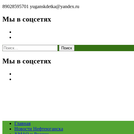
89028595701
yuganskdetka@yandex.ru
Мы в соцсетях
Найти:
Мы в соцсетях
Главная
Новости Нефтеюганска