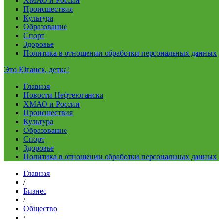
ХМАО и России
Происшествия
Культура
Образование
Спорт
Здоровье
Политика в отношении обработки персональных данных
Это Юганск, детка!
Главная
Новости Нефтеюганска
ХМАО и России
Происшествия
Культура
Образование
Спорт
Здоровье
Политика в отношении обработки персональных данных
Главная
/
Бизнес
/
Общество
/