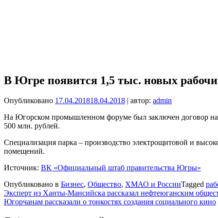
В Югре появится 1,5 тыс. новых рабочи
Опубликовано
17.04.2018
18.04.2018
| автор:
admin
На Югорском промышленном форуме был заключен договор на ст
500 млн. рублей.
Специализация парка – производство электрощитовой и высоко
помещений.
Источник:
ВК «Официальный штаб правительства Югры»
Опубликовано в
Бизнес
,
Общество
,
ХМАО и России
Tagged
раб
Навигация
Эксперт из Ханты-Мансийска рассказал нефтеюганским общес
Югорчанам рассказали о тонкостях создания социального кино
по